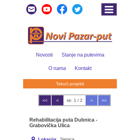
Novosti
Stanje na putevima
O nama
Kontakt
Tekući projekti
<<
<
str. 1 / 2
>
>>
Rehabilitacija puta Dubnica -
Grabovička Ulica
Lokacija
: Sjenica