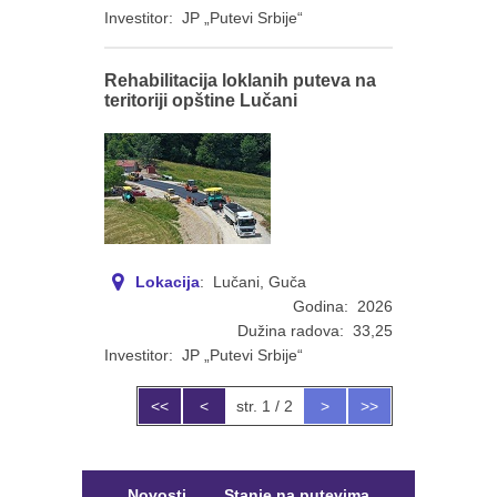
Investitor: JP „Putevi Srbije“
Rehabilitacija loklanih puteva na
teritoriji opštine Lučani
Lokacija
: Lučani, Guča
Godina: 2026
Dužina radova: 33,25
Investitor: JP „Putevi Srbije“
<<
<
str. 1 / 2
>
>>
Novosti
Stanje na putevima