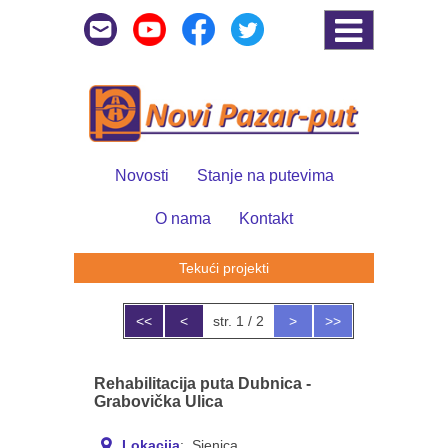
Novosti
Stanje na putevima
O nama
Kontakt
Tekući projekti
<<
<
str. 1 / 2
>
>>
Rehabilitacija puta Dubnica -
Grabovička Ulica
Lokacija
: Sjenica