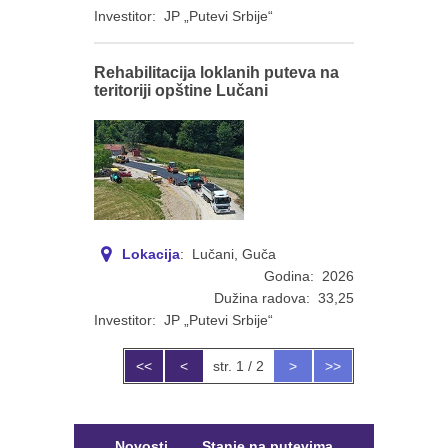
Investitor: JP „Putevi Srbije“
Rehabilitacija loklanih puteva na
teritoriji opštine Lučani
Lokacija
: Lučani, Guča
Godina: 2026
Dužina radova: 33,25
Investitor: JP „Putevi Srbije“
<<
<
str. 1 / 2
>
>>
Novosti
Stanje na putevima